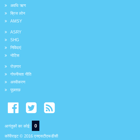
अवधि ऋण
ब्रिज लोन
AMSY
ASRY
SHG
निविदाएं
नोटिस
रोज़गार
गोपनीयता नीति
अस्वीकरण
पूछताछ
0
आगंतुकों का कोई:
कॉपीराइट © 2016 एनएसटीएफडीसी