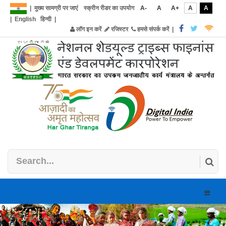
|
मुख्य सामग्री पर जाएं
स्क्रीन रीडर का उपयोग
A-
A
A+
A
A
|
English
हिन्दी
|
लॉग इन करें
रजिस्टर
हमसे संपर्क करें
|
Toggle
naviga