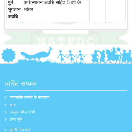
पुर्न
अधिस्‍थगन अवधि सहित 5 वर्ष के
भुगतान
भीतर
अवधि
त्वरित सम्पक
जनजातीय मामलों के मंत्रालय
कार्य
प्रमुख अधिकारियों
शेयर पूंजी
हमारी योजनाओं