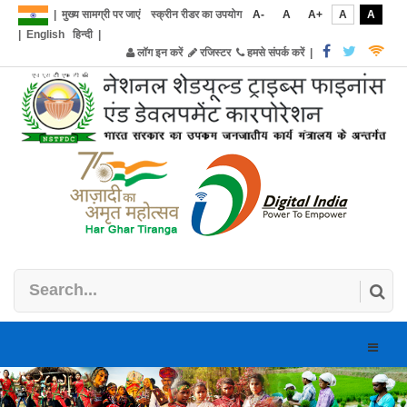
|
मुख्य सामग्री पर जाएं
स्क्रीन रीडर का उपयोग
A-
A
A+
A
A
|
English
हिन्दी
|
लॉग इन करें
रजिस्टर
हमसे संपर्क करें
|
Toggle
naviga