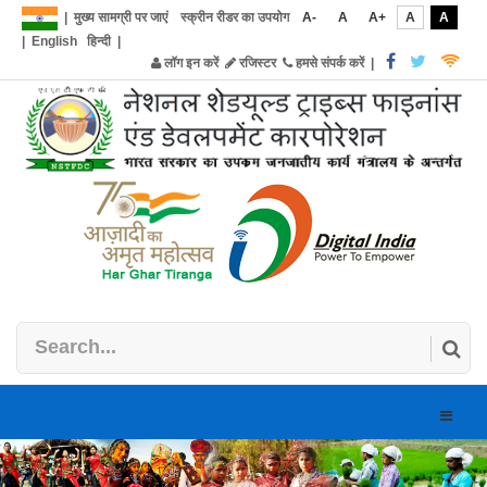
|
मुख्य सामग्री पर जाएं
स्क्रीन रीडर का उपयोग
A-
A
A+
A
A
|
English
हिन्दी
|
लॉग इन करें
रजिस्टर
हमसे संपर्क करें
|
Toggle
naviga