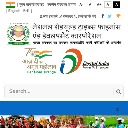
|
मुख्य सामग्री पर जाएं
स्क्रीन रीडर का उपयोग
A-
A
A+
A
A
|
English
हिन्दी
|
लॉग इन करें
रजिस्टर
हमसे संपर्क करें
|
Toggle
naviga