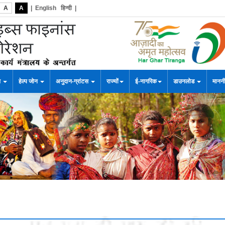
A
A
|
English
हिन्दी
|
स
हेल्प जोन
अनुदान-ग्रांटस
राज्यों
ई-नागरिक
डाउनलोड
माननी