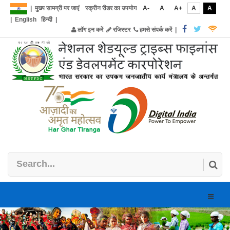
|
मुख्य सामग्री पर जाएं
स्क्रीन रीडर का उपयोग
A-
A
A+
A
A
|
English
हिन्दी
|
लॉग इन करें
रजिस्टर
हमसे संपर्क करें
|
Toggle
naviga