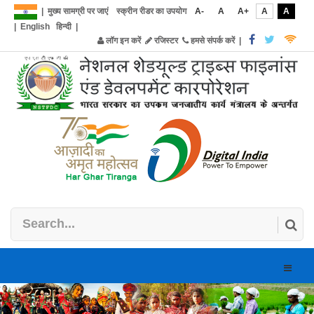
|
मुख्य सामग्री पर जाएं
स्क्रीन रीडर का उपयोग
A-
A
A+
A
A
|
English
हिन्दी
|
लॉग इन करें
रजिस्टर
हमसे संपर्क करें
|
Toggle
naviga